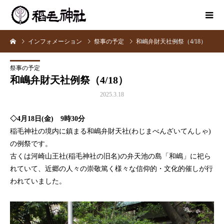
インフォメーション
祭事の予定
和嶋弁財天社例祭（4/18）
祭事の予定
和嶋弁財天社例祭（4/18）
2025.3.18
◇4月18日(金) 9時30分
稲毛神社の境内に鎮まる和嶋弁財天社(わじまべんざいてんしゃ)
の例祭です。
古くは河崎山王社(稲毛神社の旧名)の弁天池の島「和嶋」に祀ら
れていて、近郷の人々の崇敬篤く様々な信仰的・文化的催しが行
われていました。