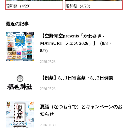
昭和祭（4/29）
昭和祭（4/29）
最近の記事
【空野青空presents「かわさき -
MATSURI- フェス 2026」】（8/8・
8/9）
2026.07.28
【例祭】8月1日宵宮祭・8月2日例祭
2026.07.28
夏詣（なつもうで）とキャンペーンのお
知らせ
2026.06.30