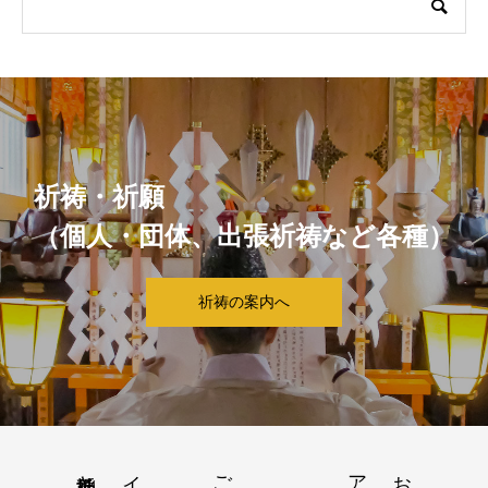
祈祷・祈願
（個人・団体、出張祈祷など各種）
祈祷の案内へ
稲毛神社とは
ご祈祷