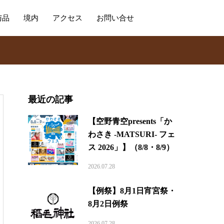
与品
境内
アクセス
お問い合せ
最近の記事
【空野青空presents「か
わさき -MATSURI- フェ
ス 2026」】（8/8・8/9）
2026.07.28
【例祭】8月1日宵宮祭・
8月2日例祭
2026.07.28