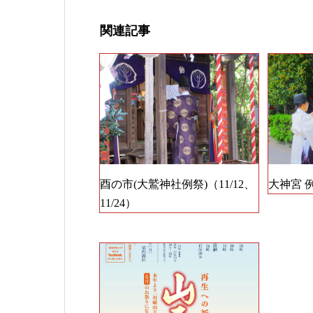
関連記事
酉の市(大鷲神社例祭)（11/12、
大神宮 例
11/24）