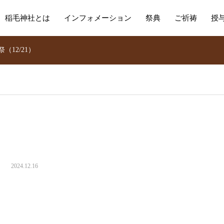
稲毛神社とは
インフォメーション
祭典
ご祈祷
授
（12/21）
2024.12.16