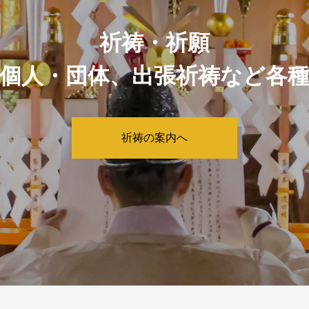
祈祷・祈願
個人・団体、出張祈祷など各
祈祷の案内へ