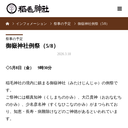
インフォメーション
祭事の予定
御嶽神社例祭（5/8）
祭事の予定
御嶽神社例祭（5/8）
2026.3.18
◇5月8日（金） 9時30分
稲毛神社の境内に鎮まる御嶽神社（みたけじんじゃ）の例祭で
す。
ご祭神には櫛真知神（くしまちのかみ）、大己貴神（おおなむち
のかみ）、少名彦名神（すくなひこなのかみ）がまつられてお
り、知恵・長寿・病難除けなどのご神徳があるといわれていま
す。