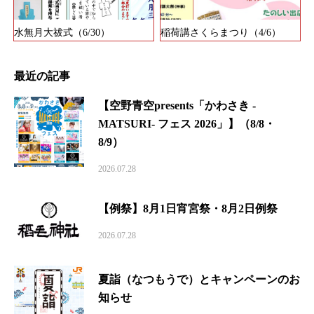
水無月大祓式（6/30）
稲荷講さくらまつり（4/6）
最近の記事
【空野青空presents「かわさき -
MATSURI- フェス 2026」】（8/8・
8/9）
2026.07.28
【例祭】8月1日宵宮祭・8月2日例祭
2026.07.28
夏詣（なつもうで）とキャンペーンのお
知らせ