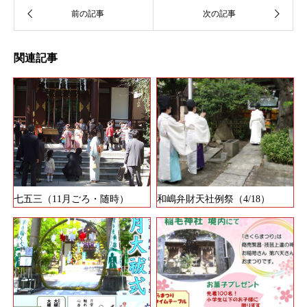
関連記事
七五三（11月ごろ・随時）
和嶋弁財天社例祭（4/18）