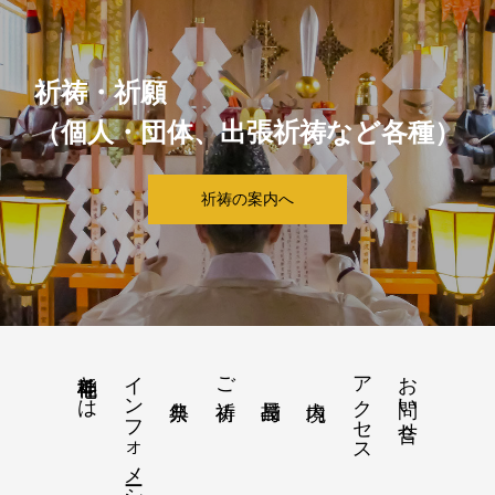
祈祷・祈願
（個人・団体、出張祈祷など各種）
祈祷の案内へ
稲毛神社とは
インフォメーション
アクセス
お問い合せ
ご祈祷