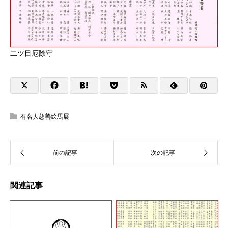
二ツ目厄除守
有名人慈善絵馬展
関連記事