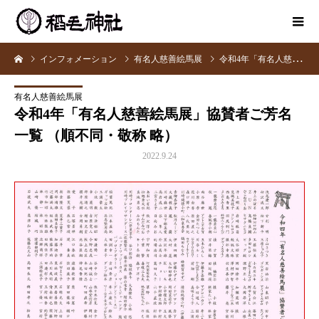
インフォメーション
有名人慈善絵馬展
令和4年「有名人慈善絵馬展」協賛者ご芳名一覧 （順不同・敬称 略）
有名人慈善絵馬展
令和4年「有名人慈善絵馬展」協賛者ご芳名
一覧 （順不同・敬称 略）
2022.9.24