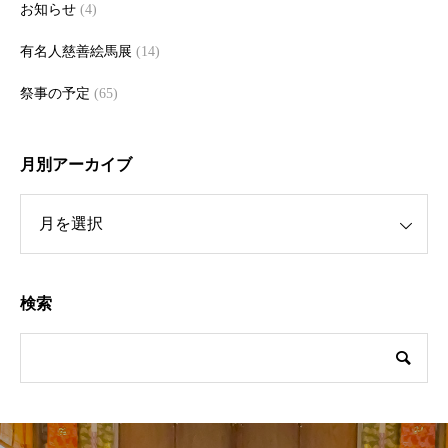
お知らせ
(4)
有名人慈善絵馬展
(14)
祭事の予定
(65)
月別アーカイブ
ーカイブ
検索