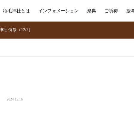
稲毛神社とは
インフォメーション
祭典
ご祈祷
授
神社 例祭（12/2）
）
2024.12.16