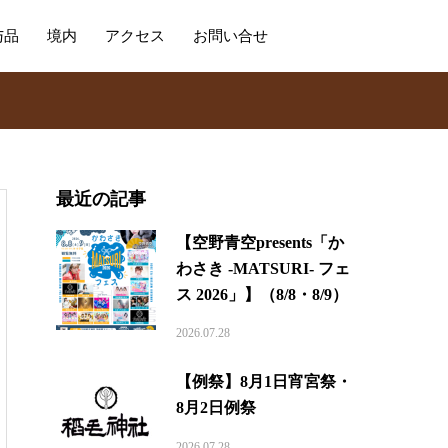
与品
境内
アクセス
お問い合せ
最近の記事
【空野青空presents「か
わさき -MATSURI- フェ
ス 2026」】（8/8・8/9）
2026.07.28
【例祭】8月1日宵宮祭・
8月2日例祭
2026.07.28