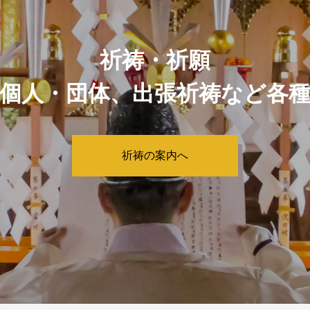
祈祷・祈願
個人・団体、出張祈祷など各
祈祷の案内へ