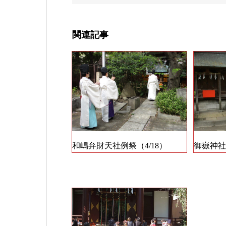
関連記事
和嶋弁財天社例祭（4/18）
御嶽神社