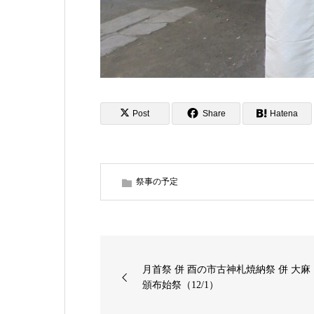
Post
Share
Hatena
祭事の予定
月首祭 併 酉の市古神札焼納祭 併 大麻
頒布始祭（12/1）