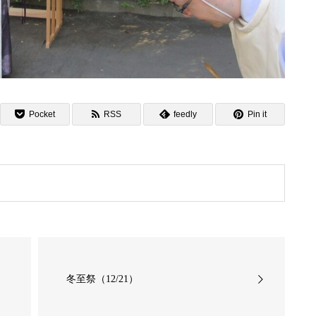
Pocket
RSS
feedly
Pin it
冬至祭（12/21）